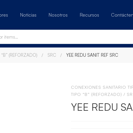
ores
Noticias
Nosotros
Recursos
Contácte
 “B” (REFORZADO)
SRC
YEE REDU SANIT REF SRC
CONEXIONES SANITARIO TI
TIPO “B” (REFORZADO)
/
S
YEE REDU SA