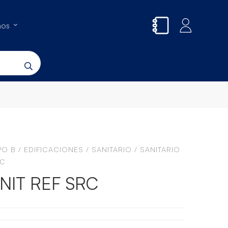
nos
PO B
/
EDIFICACIONES
/
SANITARIO
/
SANITARIO
RC
NIT REF SRC