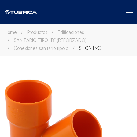
Home
Productos
Edificaciones
SANITARIO TIPO “B” (REFORZADO)
Conexiones sanitario tipo b
SIFÓN ExC