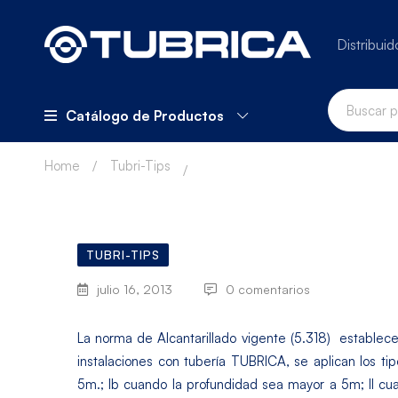
Distribuid
Catálogo de Productos
Home
Tubri-Tips
TUBRI-TIPS
julio 16, 2013
0 comentarios
La norma de Alcantarillado vigente (5.318) establece se
instalaciones con tubería TUBRICA, se aplican los ti
5m.; Ib cuando la profundidad sea mayor a 5m; II cu