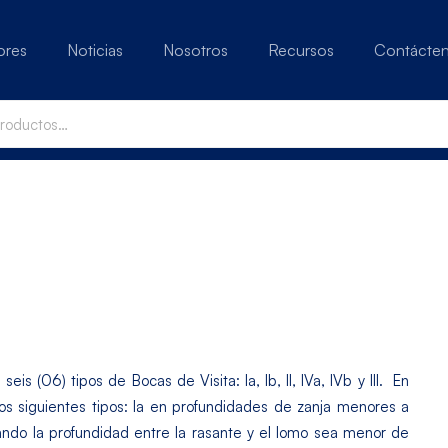
ores
Noticias
Nosotros
Recursos
Contácte
is (06) tipos de Bocas de Visita: Ia, Ib, II, IVa, IVb y III. En
pos siguientes tipos: Ia en profundidades de zanja menores a
ando la profundidad entre la rasante y el lomo sea menor de