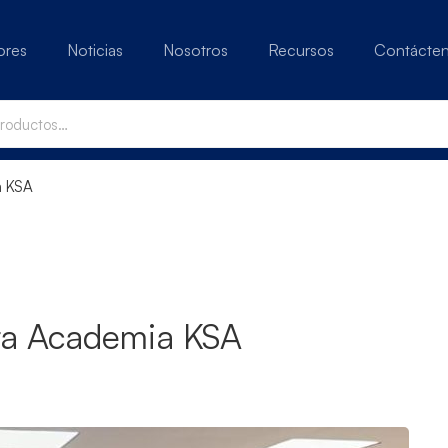
ores
Noticias
Nosotros
Recursos
Contácte
a KSA
ra Academia KSA