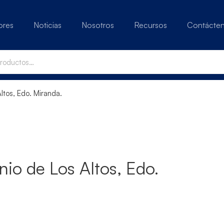
ores
Noticias
Nosotros
Recursos
Contácte
tos, Edo. Miranda.
o de Los Altos, Edo.