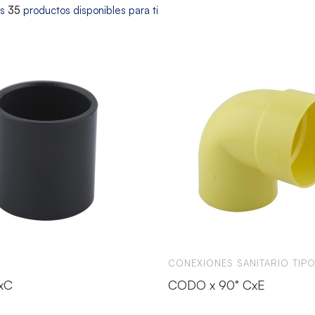
os
35
productos disponibles para ti
CONEXIONES SANITARIO TIPO
xC
CODO x 90° CxE