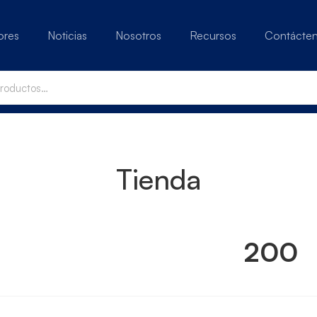
ores
Noticias
Nosotros
Recursos
Contácte
Tienda
200