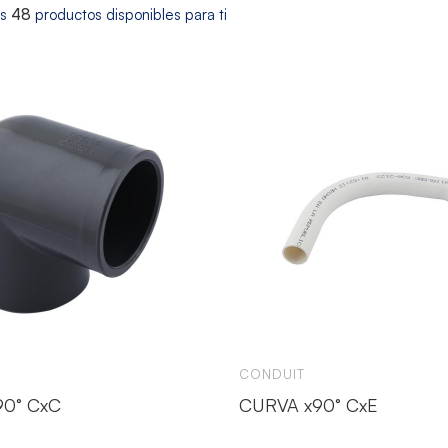
os
48
productos disponibles para ti
CONDUIT
90° CxC
CURVA x90° CxE