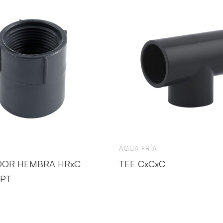
AGUA FRÍA
DOR HEMBRA HRxC
TEE CxCxC
PT