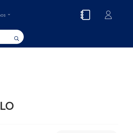
nos
LLO